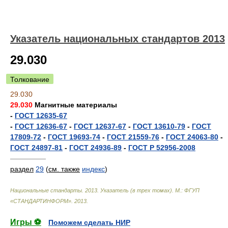
Указатель национальных стандартов 2013
29.030
Толкование
29.030
29.030
Магнитные материалы
-
ГОСТ 12635-67
-
ГОСТ 12636-67
-
ГОСТ 12637-67
-
ГОСТ 13610-79
-
ГОСТ
17809-72
-
ГОСТ 19693-74
-
ГОСТ 21559-76
-
ГОСТ 24063-80
-
ГОСТ 24897-81
-
ГОСТ 24936-89
-
ГОСТ Р 52956-2008
—————
раздел
29
(
см. также
индекс
)
Национальные стандарты. 2013. Указатель (в трех томах). М.: ФГУП
«СТАНДАРТИНФОРМ»
.
2013
.
Игры ⚽
Поможем сделать НИР