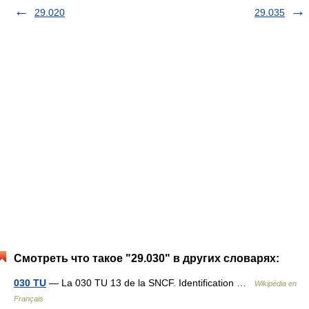
29.020
29.035
Смотреть что такое "29.030" в других словарях:
030 TU
— La 030 TU 13 de la SNCF. Identification …
Wikipédia en
Français