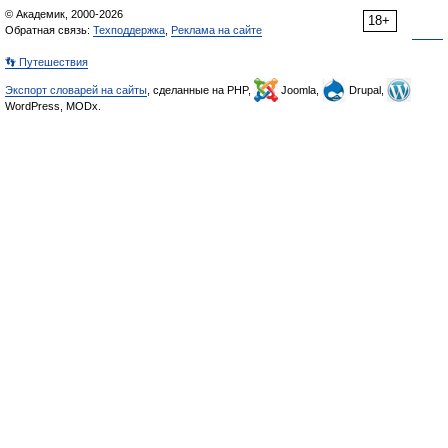
© Академик, 2000-2026
18+
Обратная связь:
Техподдержка
,
Реклама на сайте
👣 Путешествия
Экспорт словарей на сайты
, сделанные на PHP,
Joomla,
Drupal,
WordPress, MODx.